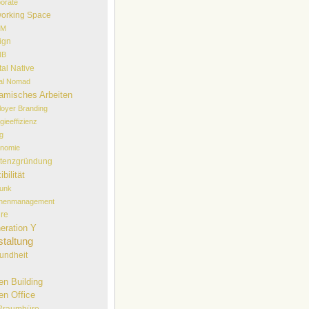
orate
orking Space
EM
ign
NB
tal Native
tal Nomad
amisches Arbeiten
oyer Branding
gieeffizienz
lg
onomie
stenzgründung
ibilität
funk
chenmanagement
ure
eration Y
taltung
undheit
en Building
en Office
ßraumbüro