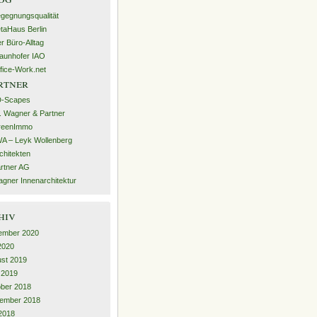
gegnungsqualität
taHaus Berlin
r Büro-Alltag
aunhofer IAO
fice-Work.net
rtner
D-Scapes
. Wagner & Partner
reenImmo
A – Leyk Wollenberg
chitekten
rtner AG
gner Innenarchitektur
hiv
ember 2020
 2020
st 2019
l 2019
ber 2018
ember 2018
2018