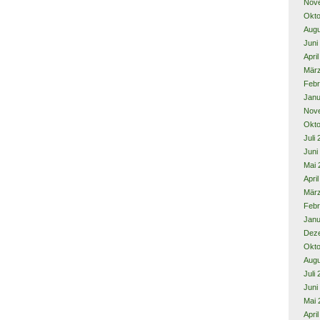
Nov
Okto
Augu
Juni
Apri
Mär
Febr
Janu
Nov
Okto
Juli
Juni
Mai 
Apri
Mär
Febr
Janu
Dez
Okto
Augu
Juli
Juni
Mai 
Apri