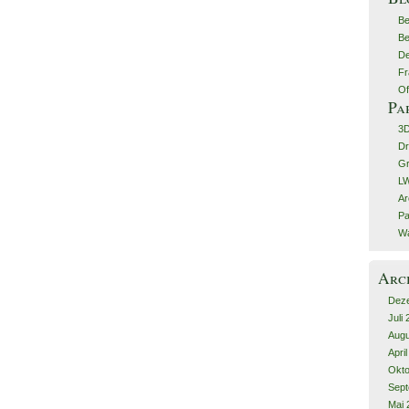
Be
Be
De
Fr
Of
Pa
3
Dr
G
LW
Ar
Pa
Wa
Arc
Dez
Juli
Augu
Apri
Okto
Sept
Mai 