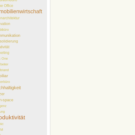
e Office
mobilienwirtschaft
narchitektur
vation
bibüro
munikation
solidierung
tivität
keting
s One
rbeiter
elstand
iliar
erbüro
hhaltigkeit
zer
n-space
genz
ung
oduktivität
ekt
OM