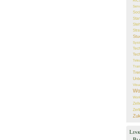
RIC
Serv
Soc
Star
Steh
Stra
Stu
Sys
Tec
Tec
Tele
Tran
Tre
Unt
Visu
Wo
Wor
Zel
Zert
Zuk
Lin
Bl