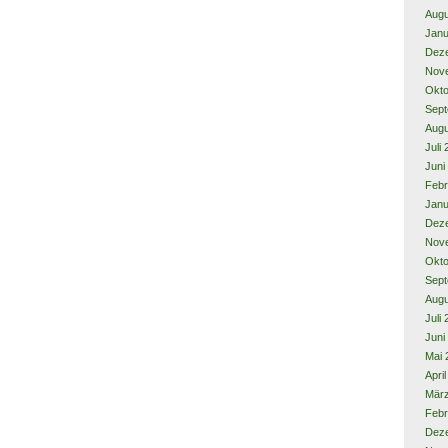
Augu
Janu
Dez
Nov
Okto
Sept
Augu
Juli
Juni
Febr
Janu
Dez
Nov
Okto
Sept
Augu
Juli
Juni
Mai 
Apri
Mär
Febr
Dez