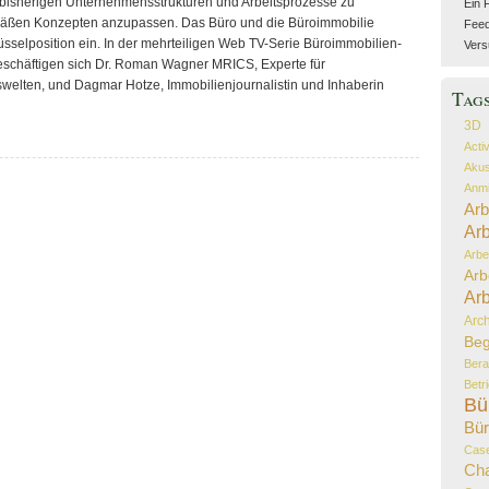
bisherigen Unternehmensstrukturen und Arbeitsprozesse zu
Ein 
äßen Konzepten anzupassen. Das Büro und die Büroimmobilie
Feed 
selposition ein. In der mehrteiligen Web TV-Serie Büroimmobilien-
Vers
häftigen sich Dr. Roman Wagner MRICS, Experte für
swelten, und Dagmar Hotze, Immobilienjournalistin und Inhaberin
Tag
3D
Acti
Akus
Anmi
Arb
Arb
Arbe
Arb
Arb
Arch
Beg
Bera
Betr
Bü
Bür
Case
Ch