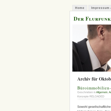
Home
Impressum 
Der Flurfunk
Archiv für Oktob
Büroimmobilie
Geschrieben in
Allgemein
,
A
Konzepte RELOADED
Sowohl gesellschaftliche