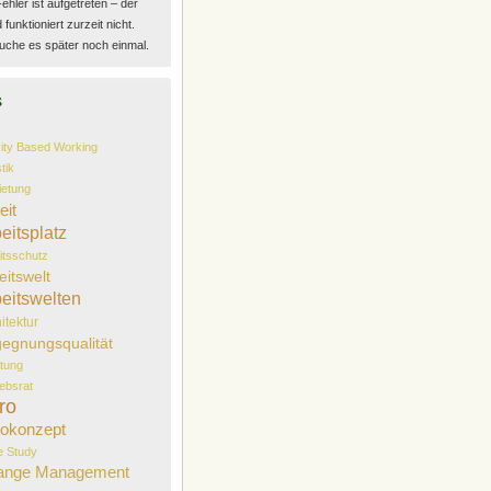
Fehler ist aufgetreten – der
funktioniert zurzeit nicht.
uche es später noch einmal.
s
vity Based Working
tik
etung
eit
eitsplatz
itsschutz
eitswelt
eitswelten
itektur
egnungsqualität
tung
iebsrat
ro
okonzept
 Study
ange Management