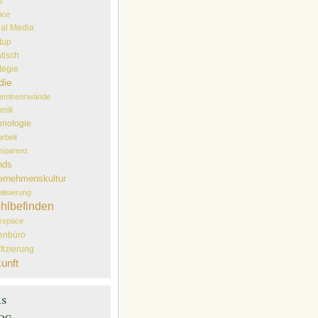
S
ice
ial Media
tup
tisch
tegie
die
temtrennwände
hnik
hnologie
arbeit
sparenz
nds
ernehmenskultur
alisierung
hlbefinden
kspace
lenbüro
ifizierung
unft
ks
og