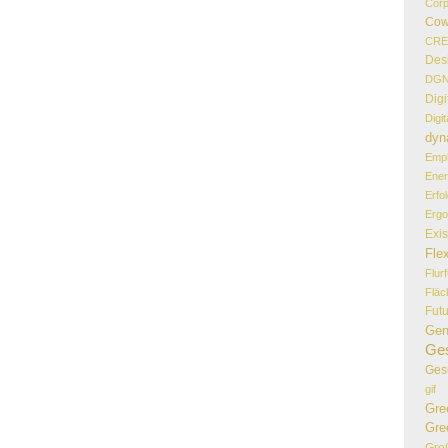
Corp
Cow
CR
Des
DG
Digi
Digi
dyn
Empl
Ener
Erfo
Erg
Exi
Flex
Flur
Flä
Fut
Gen
Ges
Ges
gif
Gre
Gre
Gro