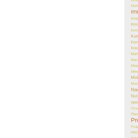
Hom
Im
Inne
Inno
Kom
Kom
Kon
Krea
Mar
Mar
Mita
Mitt
Mob
Must
Nac
Nut
ope
Oxy
Plan
Pr
Proj
PR