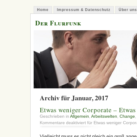
Home
Impressum & Datenschutz
Über uns
Der Flurfunk
Archiv für Januar, 2017
Etwas weniger Corporate – Etwas
Geschrieben in
Allgemein
,
Arbeitswelten
,
Change
Kommentare deaktiviert
für Etwas weniger Corpor
Vielleicht muss es nicht gleich ein groß ang