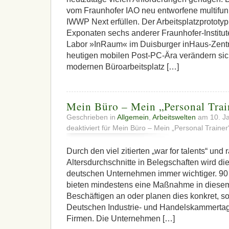
vom Fraunhofer IAO neu entworfene multifunk
IWWP Next erfüllen. Der Arbeitsplatzprotot
Exponaten sechs anderer Fraunhofer-Institu
Labor »InRaum« im Duisburger inHaus-Zentru
heutigen mobilen Post-PC-Ära verändern sic
modernen Büroarbeitsplatz […]
Mein Büro – Mein „Personal Trai
Geschrieben in
Allgemein
,
Arbeitswelten
am 10. J
deaktiviert
für Mein Büro – Mein „Personal Trainer
Durch den viel zitierten „war for talents“ u
Altersdurchschnitte in Belegschaften wird di
deutschen Unternehmen immer wichtiger. 90 
bieten mindestens eine Maßnahme in diesem 
Beschäftigen an oder planen dies konkret, s
Deutschen Industrie- und Handelskammertag
Firmen. Die Unternehmen […]