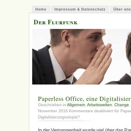
Home
Impressum & Datenschutz
Über uns
Der Flurfunk
Paperless Office, eine Digitalisi
Geschrieben in
Allgemein
,
Arbeitswelten
,
Change
November 2016
Kommentare deaktiviert
für Paper
Digitalisierungsutopie?
In der Vergangenheit wurde viel über das Pa