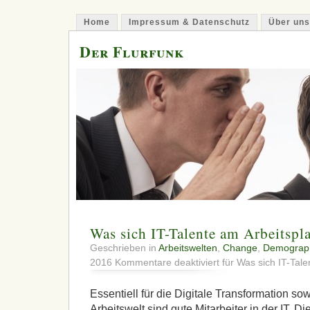
Home
Impressum & Datenschutz
Über uns
Der Flurfunk
Was sich IT-Talente am Arbeitspl
Geschrieben in
Arbeitswelten
,
Change
,
Demograp
2016
Kommentare deaktiviert
für Was sich IT-Tal
Essentiell für die Digitale Transformation so
Arbeitswelt sind gute Mitarbeiter in der IT. D