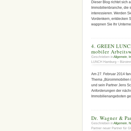
Dieser Blog richtet sich
Immobilienbranche, die s
interessieren. Werden Si
Vordenkern, entdecken Si
wappnen Sie Ihr Unterneh
4. GREEN LUNCH
mobiler Arbeitsw
Geschrieben in
Allgemein
,
I
LUNCH Hamburg – Büroimmob
Am 27. Februar 2014 fa
Thema „Büroimmobilien i
und sein Partner Jens Sc
Anforderungen der nächs
Immobilienangeboten geg
Dr. Wagner & Pa
Geschrieben in
Allgemein
,
N
Partner neuer Partner fü