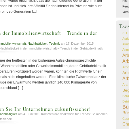
einen wurde ersichtlich, dass die nachfolgende Generation mit der
Ein 
sen ist und sich ihre Affinität für das Internet im Privaten wie auch
Feed 
erbindet (Generation […]
Vers
Tag
n der Immobilienwirtschaft – Trends in der
3D
k
Acti
mmobilienwirtschaft
,
Nachhaltigkeit
,
Technik
am 17. Dezember 2015
Akus
Nachhaltigkeit in der Immobilienwirtschaft – Trends in der Gebäudeklimatik
Anmi
Arb
er der heißesten in der bisherigen Aufzeichnungsgeschichte
Arb
n Wohnimmobilien oder Gewerbeimmobilien, deren Gebäudeklimatik
Arbe
peraturen konzipiert worden waren, konnten die Richtwerte für ein
Arb
mals nicht eingehalten werden. Eine klimatische Zwischenbilanz der
Arb
 Zuge der Erwärmung werden jährlich 140.000 Klimageräte von
Arch
Deutschland […]
Beg
Bera
Betr
Bü
en Sie Ihr Unternehmen zukunftssicher!
Bür
achhaltigkeit
am 4. Juni 2015
Kommentare deaktiviert
für Trends: So machen
Case
tssicher!
Ch