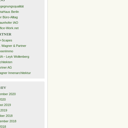
gegnungsqualität
taHaus Berlin
r Büro-Alltag
aunhofer IAO
fice-Work.net
rtner
D-Scapes
. Wagner & Partner
reenImmo
A – Leyk Wollenberg
chitekten
rtner AG
gner Innenarchitektur
hiv
ember 2020
 2020
st 2019
l 2019
ber 2018
ember 2018
2018