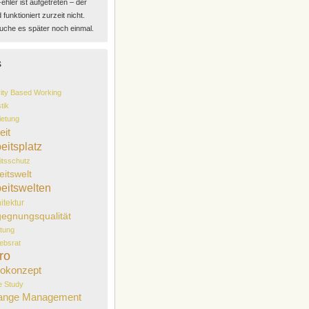
Fehler ist aufgetreten – der
funktioniert zurzeit nicht.
uche es später noch einmal.
s
vity Based Working
tik
etung
eit
eitsplatz
itsschutz
eitswelt
eitswelten
itektur
egnungsqualität
tung
iebsrat
ro
okonzept
 Study
ange Management