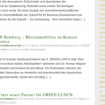
Corp
 an alle Innovatoren, Entscheider und Querdenker der
Cow
ich für Stadtplanung, Mobilität sowie mobile Technologien
CR
e noch heute Teil einer Gruppe von immobilienwirtschaftlichen
Des
e Geschäftsfelder der Zukunft für Ihr Business Development und
DG
men für die Zukunft. – Zur Anmeldung – Ihrer immobilen Natur […]
Digi
Digi
dyn
 Hamburg – Büroimmobilien im Kontext
Empl
elten
Ener
mmobilienwirtschaft
am 27. Februar 2014
Kommentare deaktiviert
für 4. GREEN
Erfo
ilien im Kontext mobiler Arbeitswelten
Erg
Exi
Flex
nd im Scandic Hamburg Emporio das 4. GREEN LUNCH statt. Dem
m Kontext mobiler Arbeitswelten“ widmeten sich Dr. Roman Wagner
Flur
hneider auf kreative Art und Weise. Ein Rollenspiel, welches die
Flä
ten Generation an Immobilie und Arbeitsumfeld den klassischen
Fut
enüberstellte, diente dem Einstieg. […]
Gen
Ges
Ges
gif
rtner neuer Partner für GREEN LUNCH
Gre
achhaltigkeit
am 20. November 2013
Kommentare deaktiviert
für Dr. Wagner &
Gre
r GREEN LUNCH
Gro