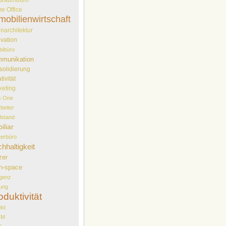
e Office
mobilienwirtschaft
narchitektur
vation
bibüro
munikation
solidierung
tivität
keting
s One
rbeiter
elstand
iliar
erbüro
hhaltigkeit
zer
n-space
genz
ung
oduktivität
ekt
OM