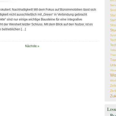
RIC
Serv
iskutiert: Nachhaltigkeit! Mit dem Fokus auf Büroimmobilien lässt sich
Soc
tigkeit nicht ausschließlich mit „Green“ in Verbindung gebracht
Star
te“ sind nur einige wichtige Bausteine für eine integrative
Steh
 der Weisheit letzter Schluss. Mit dem Blick auf den Nutzer, ist es
Stra
e betrieblichen […]
Stu
Sys
Tec
Tec
Nächste »
Tele
Tran
Tre
Unt
Visu
Wo
Wor
Zel
Zert
Zuk
Lin
Bl