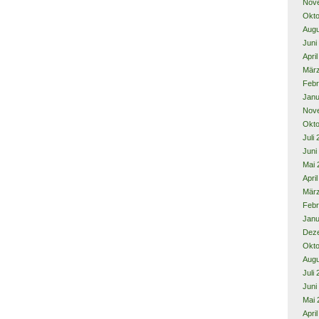
Nov
Okto
Augu
Juni
Apri
Mär
Febr
Janu
Nov
Okto
Juli
Juni
Mai 
Apri
Mär
Febr
Janu
Dez
Okto
Augu
Juli
Juni
Mai 
Apri