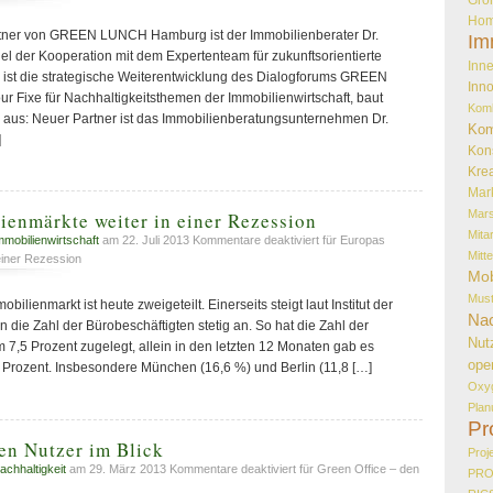
Hom
ner von GREEN LUNCH Hamburg ist der Immobilienberater Dr.
Im
el der Kooperation mit dem Expertenteam für zukunftsorientierte
Inne
ist die strategische Weiterentwicklung des Dialogforums GREEN
Inno
 Fixe für Nachhaltigkeitsthemen der Immobilienwirtschaft, baut
Kom
r aus: Neuer Partner ist das Immobilienberatungsunternehmen Dr.
Kom
]
Kon
Krea
Mar
Mar
enmärkte weiter in einer Rezession
Mita
mmobilienwirtschaft
am 22. Juli 2013
Kommentare deaktiviert
für Europas
Mitt
einer Rezession
Mob
Must
ilienmarkt ist heute zweigeteilt. Einerseits steigt laut Institut der
Nac
 die Zahl der Bürobeschäftigten stetig an. So hat die Zahl der
Nut
m 7,5 Prozent zugelegt, allein in den letzten 12 Monaten gab es
ope
 Prozent. Insbesondere München (16,6 %) und Berlin (11,8 […]
Oxy
Plan
Pr
en Nutzer im Blick
Proj
achhaltigkeit
am 29. März 2013
Kommentare deaktiviert
für Green Office – den
PR