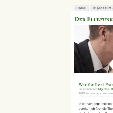
Home
Impressum 
Der Flurfunk
War for Real Est
Geschrieben in
Allgemein
,
D
2015
Kommentare deaktivie
In der Vergangenheit ha
bereits mehrfach die Th