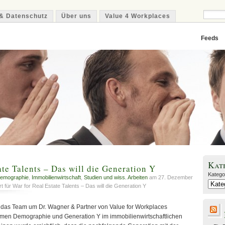
& Datenschutz
Über uns
Value 4 Workplaces
Feeds
Kat
ate Talents – Das will die Generation Y
Katego
emographie
,
Immobilienwirtschaft
,
Studien und wiss. Arbeiten
am 27. Dezember
rt
für War for Real Estate Talents – Das will die Generation Y
t das Team um Dr. Wagner & Partner von Value for Workplaces
emen Demographie und Generation Y im immobilienwirtschaftlichen