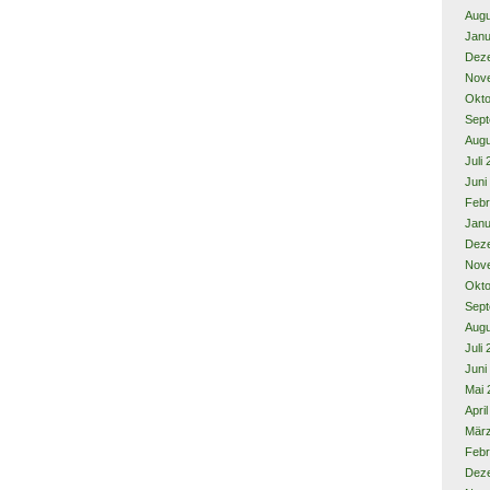
Augu
Janu
Dez
Nov
Okto
Sept
Augu
Juli
Juni
Febr
Janu
Dez
Nov
Okto
Sept
Augu
Juli
Juni
Mai 
Apri
Mär
Febr
Dez