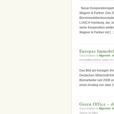
Neuer Kooperationspart
Wagner & Partner. Das Zi
Büroimmobilienkonzepte 
LUNCH Hamburg, der Jour
seine Kooperation weite
Wagner & Partner mit […
Europas Immobili
Geschrieben in
Allgemein
,
I
Immobilienmärkte weiter in 
Das Bild am hiesigen Immob
Deutschen Wirtschaft Köln
Büroarbeiter seit 2008 u
einen Anstieg von über 2
Green Office – d
Geschrieben in
Allgemein
,
N
Nutzer im Blick