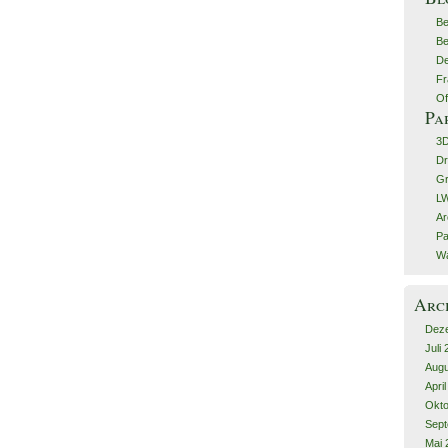
Be
Be
De
Fr
Of
Pa
3
Dr
G
LW
Ar
Pa
Wa
Arc
Dez
Juli
Augu
Apri
Okto
Sept
Mai 