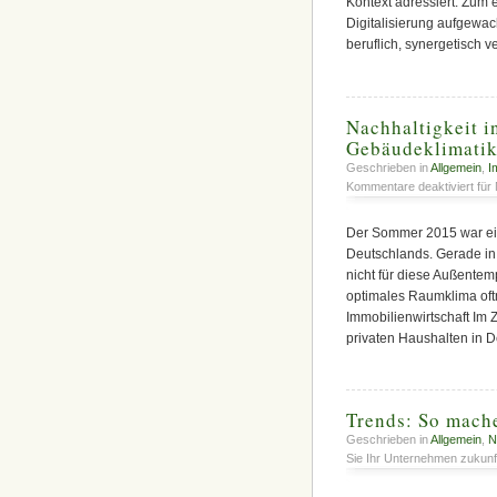
Kontext adressiert. Zum 
Digitalisierung aufgewach
beruflich, synergetisch v
Nachhaltigkeit i
Gebäudeklimati
Geschrieben in
Allgemein
,
I
Kommentare deaktiviert
für 
Der Sommer 2015 war ein
Deutschlands. Gerade i
nicht für diese Außentem
optimales Raumklima oft
Immobilienwirtschaft Im
privaten Haushalten in 
Trends: So mach
Geschrieben in
Allgemein
,
N
Sie Ihr Unternehmen zukunf