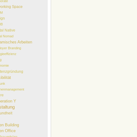
orate
orking Space
EM
ign
NB
tal Native
tal Nomad
amisches Arbeiten
oyer Branding
gieeffizienz
lg
onomie
stenzgründung
ibilität
funk
chenmanagement
ure
eration Y
taltung
undheit
en Building
en Office
ßraumbüro