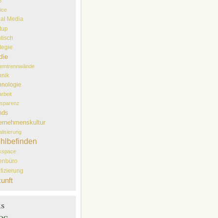
S
ice
ial Media
tup
tisch
tegie
die
temtrennwände
hnik
hnologie
arbeit
sparenz
nds
ernehmenskultur
alisierung
hlbefinden
kspace
lenbüro
ifizierung
unft
ks
og