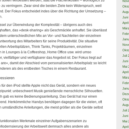
 sollen verbessert werden, statt die Flächenkosten – womöglich zu
Nov
– zu verringern. Zwar sind die beiden Ziele kein Widerspruch, weil
Okto
sind. Der Fokus entscheidet indes über die Richtung der Umsetzung –
Augu
n.
Juni
Apri
lüssel zur Überwindung der Komplexität – übrigens auch des
Mär
haften, das »desk-sharing« als Geschmäckle anhaftet. Sie überlässt
Febr
em unterschiedlichen Mix an Vor- und Nachteilen der einzelnen
Janu
twortung des Mitarbeiters für seine Produktivität. Die situative
Nov
len Arbeitsplätzen, Think Tanks, Projekträumen, einzelnen
Okto
en in Lounges à la Coffeeshop, Home Office usw. wird umso
Juli
 vielfältiger und verfügbarer das Angebot ist. Der Fokus liegt auf
Juni
 are«, damit der Abschied vom personalisierten Arbeitsplatz so leicht
Mai 
 anderen als des erstbesten Tisches in einem Restaurant.
Apri
Mär
ressieren
Febr
r den iPod stellte Apple nicht das Gerät, sondern ein neues
Janu
telpunkt: unbeschwert Musik genießende menschliche Silhouetten.
Dez
ch gab es keine Bedienungsanleitung. Das Gerät hat nur einen
Okto
ärend. Herkömmliche Handys benötigen dagegen für die vielen, oft
Augu
 umständliche Anleitungen, die meist größer als die Geräte selbst
Juli
Juni
e funktionalen Merkmale einzelner Aufgabenszenarien zu
Mai 
e Modernsierung der Arbeitswelt demnach alles andere als
Apri