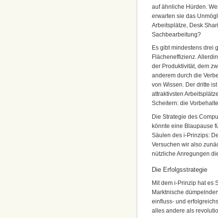
auf ähnliche Hürden. We
erwarten sie das Unmögli
Arbeitsplätze, Desk Shar
Sachbearbeitung?
Es gibt mindestens drei 
Flächeneffizienz. Aller
der Produktivität, dem zwe
anderem durch die Verbe
von Wissen. Der dritte is
attraktivsten Arbeitsplä
Scheitern: die Vorbehalte
Die Strategie des Comput
könnte eine Blaupause fü
Säulen des i-Prinzips: De
Versuchen wir also zunäc
nützliche Anregungen di
Die Erfolgsstrategie
Mit dem i-Prinzip hat es 
Marktnische dümpelnden C
einfluss- und erfolgreic
alles andere als revoluti