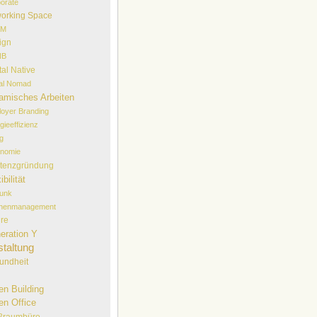
orate
orking Space
EM
ign
NB
tal Native
tal Nomad
amisches Arbeiten
oyer Branding
gieeffizienz
lg
onomie
stenzgründung
ibilität
funk
chenmanagement
ure
eration Y
taltung
undheit
en Building
en Office
ßraumbüro