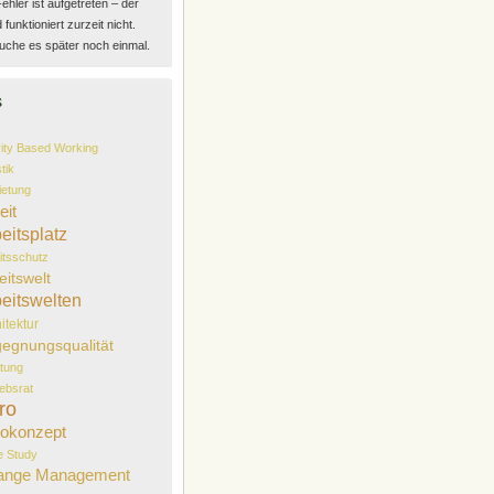
Fehler ist aufgetreten – der
funktioniert zurzeit nicht.
uche es später noch einmal.
s
vity Based Working
tik
etung
eit
eitsplatz
itsschutz
eitswelt
eitswelten
itektur
egnungsqualität
tung
iebsrat
ro
okonzept
 Study
ange Management