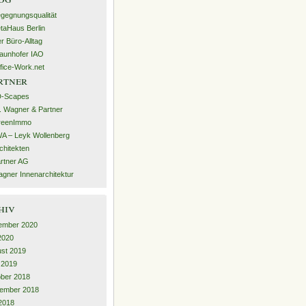
gegnungsqualität
taHaus Berlin
r Büro-Alltag
aunhofer IAO
fice-Work.net
rtner
D-Scapes
. Wagner & Partner
reenImmo
A – Leyk Wollenberg
chitekten
rtner AG
gner Innenarchitektur
hiv
ember 2020
 2020
st 2019
l 2019
ber 2018
ember 2018
2018