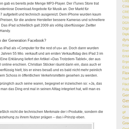
Corp
en gab es bereits jede Menge MP3-Player. Der iTunes Store trat
Cow
stenlose Download Angebote für Musik an. Der Markt für
CR
07 aufgeteilt und technisch ausgereizt. Dem iPhone wurden kaum
Des
Preisen, für die andere Hersteller bessere Kameras und schnellere
DG
as iPad schließlich galt 2009 als völlig überflüssiger Zwitter
Digi
Handy.
Digi
dyn
ern der Generation Facebook?
Empl
s iPad als »Computer for the rest of us« an. Doch dann wurden
Ener
Jahren 55 Mio. verkauft und am ersten Verkauftstag des iPad 3 im
Erfo
Eine Erklärung liefert der Artikel »Das Trotzdem-Tablet«, der aus
Erg
 online erschien. Christian Stöcker räumt darin ein, dass auch er
Exi
erflüssig hielt, bis er eines besaß und es bald nicht mehr peinlich
Flex
dem Schoss in öffentlichen Verkehrsmitteln gesehen zu werden.
Flur
prünglich auch seine waren, begegnet er inzwischen so: »Ja, das
Flä
 man das Ding erst mal in seinen Alltag integriert hat, will man es
Fut
Gen
Ges
Ges
eßlich nicht die technischen Merkmale der i-Produkte, sondern die
gif
 Beziehung zu ihrem Nutzer prägen – das i-Prinzip eben.
Gre
Gre
Gro