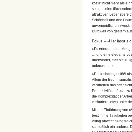
kostet nicht mehr als ei
sein als eine flächendec
attraktiven Lebensberei
Schönheit und den Hauch
unvermeidlichen zweckmäß
Bürowelt von gestern aus
Fokus – »Hier lässt sic
»Es erfordert eine Menge
… und eine elegante Lös
überwindet, statt sie zu 
unterordnet.«
»Desk-sharing« stößt al
Allein der Begriff signa
verurteilen das offensic
Produktivität aufrecht zu
die Komplexität der Arbe
verändern, etwa unter de
Mit der Einführung von »
bestimmte Tätigkeiten opt
Alltag abwechslungsreich
schließlich ein anderer. 