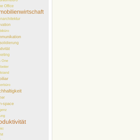
e Office
mobilienwirtschaft
narchitektur
vation
bibüro
munikation
solidierung
tivität
keting
s One
rbeiter
elstand
iliar
erbüro
hhaltigkeit
zer
n-space
genz
ung
oduktivität
ekt
OM