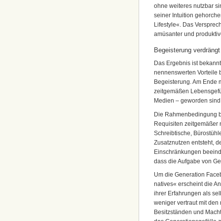
ohne weiteres nutzbar sin
seiner Intuition gehorch
Lifestyle«. Das Versprec
amüsanter und produkti
Begeisterung verdrängt
Das Ergebnis ist bekannt
nennenswerten Vorteile 
Begeisterung. Am Ende m
zeitgemäßen Lebensgefüh
Medien – geworden sind
Die Rahmenbedingung bei
Requisiten zeitgemäßer no
Schreibtische, Bürostühle 
Zusatznutzen entsteht, d
Einschränkungen beeindr
dass die Aufgabe von Gew
Um die Generation Face
natives« erscheint die 
ihrer Erfahrungen als sel
weniger vertraut mit den
Besitzständen und Machtpo