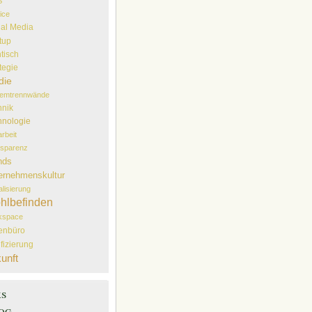
S
ice
ial Media
tup
tisch
tegie
die
temtrennwände
hnik
hnologie
arbeit
sparenz
nds
ernehmenskultur
alisierung
hlbefinden
kspace
lenbüro
ifizierung
unft
ks
og