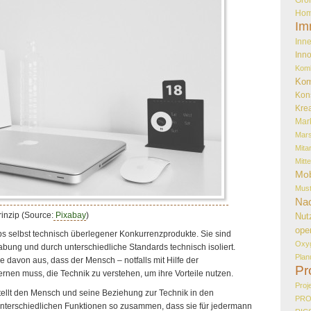
Hom
Im
Inne
Inno
Kom
Kom
Kon
Krea
Mar
Mar
Mita
Mitt
Mob
Must
Nac
rinzip (Source:
Pixabay
)
Nut
ope
ps selbst technisch überlegener Konkurrenzprodukte. Sie sind
Oxy
abung und durch unterschiedliche Standards technisch isoliert.
Plan
e davon aus, dass der Mensch – notfalls mit Hilfe der
Pr
rnen muss, die Technik zu verstehen, um ihre Vorteile nutzen.
Proj
tellt den Mensch und seine Beziehung zur Technik in den
PR
e unterschiedlichen Funktionen so zusammen, dass sie für jedermann