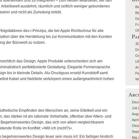
u überwinden und zu integrieren – zum Neuen Mitarbeiter, der den
die Arbeitswelt ausdehnt, räumlich und zeitlich weniger gebundenes
Be
Gewinn und nicht als Zumutung erlebt.
Be
De
Fr
Of
folgsfaktoren des i-Prinzips, die bei Apple Richtschnur für alle
Pa
eption über die Herstellung bis zur Kommunikation mit den Kunden
rung der Bürowelt zu nutzen.
3
Dr
G
fensichtlich das Design. Apple Produkte unterscheiden sich am
LW
 minimalistisch perfektionierte Gestaltung. Elegante Formensprache
Ar
n bis in kleinste Details. Alu-Druckguss ersetzt Kunststoff samt
Pa
lbst Kabel und Netzteile verkörpern einen außergewöhnlich hohen
Wa
Arc
Dez
Juli
ästhetische Empfinden des Menschen an, seine Eitelkeit und ein
Augu
, das stärker ist als rationale Vorbehalte, offenbar über Alters- und
Apri
 Begehrenswertes Design, das sich von allem vergleichbarem
Okto
dende Rolle im Konflikt: »Will ich (nicht?)«.
Sept
s begehrenswertes Design teuer sein muss irrt. Ein farbiger Anstrich
Mai 