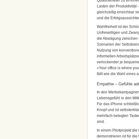
Quadratmeter zu erhöhen
Lasten der Produktivität 
gleichzeitig erreichbar 
und die Erfolgsaussichte
Wahlfreiheit ist der Sch
Unfreiwilligen und Zwang
die Abwägung zwischen d
Szenarien der Selbstveran
Nutzung von konventionel
informellen Arbeitsplätz
verlockender je bequemer,
»Your office is where you
fällt wie die Wahl eines
Empathie – Gefühle ad
In den Werbekampagnen fü
Lebensgefühl in den Mit
Für das iPhone schließli
Knopf und ist selbsterkl
mehrfach belegten Tasten
sind.
In einem Pilotprojekt di
demonstrieren ist für di