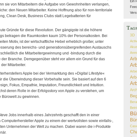
Ein 
nn sie von Mitarbeitern die Aufgabe von Gewohnheiten verlangen,
Feed 
che: den Neuen Mitarbeiter. Keine Hoffnung also für non-territoriale
Vers
ing, Clean Desk, Business Clubs statt Legebatterien für
Tag
gute Gründe für diese Revolution. Der gängigste ist die höhere
3D
dings betragen die Raumkosten kaum 10% der Personalkosten. Bei
Acti
iten Motiv, ist der wirtschaftliche Hebel erheblich großer, unter
Akus
sserung des bereichs- und generationsübergreifenden Austauschs
Anmi
t schließlich die Mitarbeitergewinnung und -bindung durch die
Arb
tze der Branche. Demgegenüber steht vor allem ein Grund für das
Arb
 der Mitarbeiter.
Arbe
erherstellers Apple bei der Vermarktung des »Digital Lifestyle«
Arb
r die Überwindung dieser Vorbehalte sein. Sie basiert auf den 6
Arb
sign, Fokus, Empathie, Imputation, Freundlichkeit und Intuition.
Arch
hst deren Rolle in der Erfolgsstory von Apple zu verstehen, um
Beg
e Bürowelt zu gewinnen.
Bera
Betr
Bü
Steve Jobs innerhalb eines Jahrzehnts geschafft den in einer
Bür
omputerhersteller Apple zu einem der wertvollsten sowie einfalls-,
Case
hsten Unternehmen der Welt zu machen. Dabei waren die i-Produkte
Ch
onär.