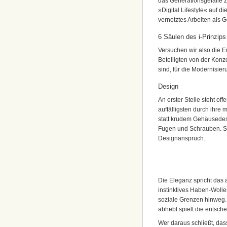
das Generationsgefälle z
»Digital Lifestyle« auf 
vernetztes Arbeiten als 
6 Säulen des i-Prinzips
Versuchen wir also die Er
Beteiligten von der Konz
sind, für die Modernisie
Design
An erster Stelle steht of
auffälligsten durch ihre
statt krudem Gehäusedesig
Fugen und Schrauben. Se
Designanspruch.
Die Eleganz spricht das 
instinktives Haben-Wollen
soziale Grenzen hinweg.
abhebt spielt die entschei
Wer daraus schließt, das