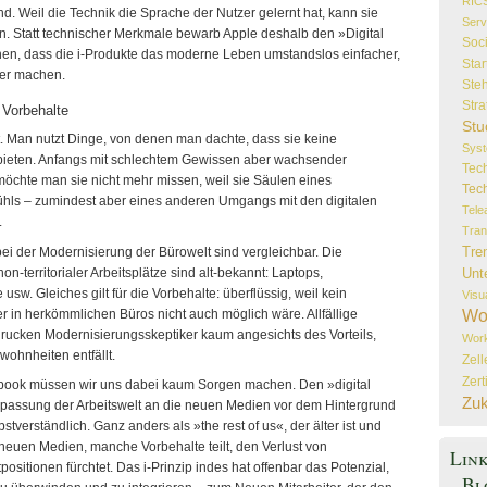
RIC
d. Weil die Technik die Sprache der Nutzer gelernt hat, kann sie
Serv
en. Statt technischer Merkmale bewarb Apple deshalb den »Digital
Soc
hen, dass die i-Produkte das moderne Leben umstandslos einfacher,
Star
ver machen.
Steh
Stra
 Vorbehalte
Stu
. Man nutzt Dinge, von denen man dachte, dass sie keine
Sys
bieten. Anfangs mit schlechtem Gewissen aber wachsender
Tec
öchte man sie nicht mehr missen, weil sie Säulen eines
Tec
ls – zumindest aber eines anderen Umgangs mit den digitalen
Tele
.
Tran
Tre
 der Modernisierung der Bürowelt sind vergleichbar. Die
n-territorialer Arbeitsplätze sind alt-bekannt: Laptops,
Unt
usw. Gleiches gilt für die Vorbehalte: überflüssig, weil kein
Visu
er in herkömmlichen Büros nicht auch möglich wäre. Allfällige
Wo
ucken Modernisierungsskeptiker kaum angesichts des Vorteils,
Wor
ohnheiten entfällt.
Zel
Zert
book müssen wir uns dabei kaum Sorgen machen. Den »digital
Zuk
Anpassung der Arbeitswelt an die neuen Medien vor dem Hintergrund
bstverständlich. Ganz anders als »the rest of us«, der älter ist und
 neuen Medien, manche Vorbehalte teilt, den Verlust von
Lin
sitionen fürchtet. Das i-Prinzip indes hat offenbar das Potenzial,
Bl