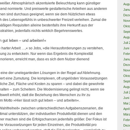
n weißer. Atmosphärisch akzentuierte Beleuchtung kann günstiger
Augu
kend normierte. Und preiswerte gestalterische Anleihen aus anderen
Janu
chen sind durchaus geeignet, wenn sie dem Nützlichen etwas
Dez
 des Lebensgefühls in unbeschwerter Freizeit verleihen. Zumal die
Nov
igen Requisiten alleine bestenfalls ihre Herkunft aus der
Okto
strahlen, jedenfalls nichts wirklich Begehrenswertes.
Sept
Augu
h gut leben – und arbeiten!«
Juli
 harter Arbeit …,« so Jobs, »die Herausforderungen zu verstehen,
Juni
ung zu entwickeln. Nur wenn das Ergebnis die Komplexität
Febr
ignorieren, erreicht man, dass es sich dem Nutzer dienend
Janu
Dez
Nov
s eine der unelegantesten Lösungen in der Regel auf Ablehnung.
Okto
lisiert eine Zumutung. Die komplexen, oft ungelösten Voraussetzungen
Sept
htliche Ziel, Fläche und Kosten zu sparen – und dabei die gewohnte
Augu
 halten – zum Scheitern. Die Modernisierung gelingt nicht, wenn sie
Juli
itswelt erhöht, statt die Beziehung des Menschen zu ihr zu
Juni
m Motto »Hier lässt sich gut leben – und arbeiten«.
Mai 
Wahlfreiheit« zwischen unterschiedlichen Aufgabenszenarien, die
Apri
imal unterstützen, der individuellen Produktivität dienen und den
Mär
er machen sind die Erfolgschancen jedenfalls größer. Der Fokus ist
Febr
Die Voraussetzungen für jeden Einzelnen, die Produktivität pro
Dez