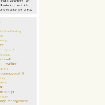
Fehler ist aufgetreten – der
funktioniert zurzeit nicht.
uche es später noch einmal.
s
vity Based Working
tik
etung
eit
eitsplatz
itsschutz
eitswelt
eitswelten
itektur
egnungsqualität
tung
iebsrat
ro
okonzept
 Study
ange Management