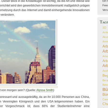
ieser Blick in die Kristallkugel ist wichtig, da die Art und Weise wie
Ein 
 verrichtet wird den gewerblichen Immobilienmarkt maßgeblich prägen
Feed 
rnetzung durch das Internet und damit einhergehende Innovationen
Vers
 verändern.
Tag
3D
Acti
Akus
Anmi
Arb
Arb
Arbe
Arb
Arb
Arch
Beg
Bera
Betr
Bü
t von morgen sein? (Quelle:
Alyssa Smith
)
Bür
nteressant und aussagekräftig, da an ihr 10.000 Personen aus China,
Case
em Vereinigten Königreich und den USA teilgenommen haben. Ein
Ch
ender Vorgeschmack ist, dass 66% der Studienteilnehmer eine