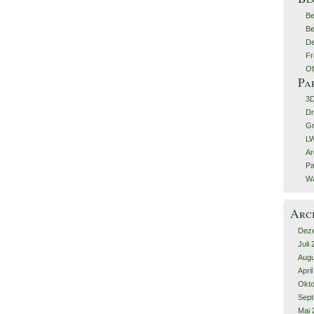
Be
Be
De
Fr
Of
Pa
3
Dr
G
LW
Ar
Pa
Wa
Arc
Dez
Juli
Augu
Apri
Okto
Sept
Mai 