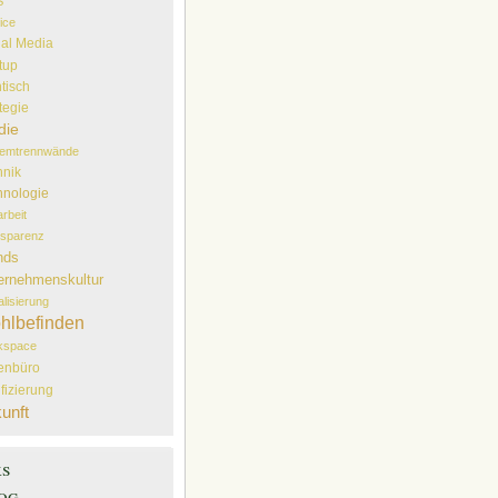
S
ice
ial Media
tup
tisch
tegie
die
temtrennwände
hnik
hnologie
arbeit
sparenz
nds
ernehmenskultur
alisierung
hlbefinden
kspace
lenbüro
ifizierung
unft
ks
og