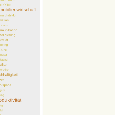
e Office
mobilienwirtschaft
narchitektur
vation
bibüro
munikation
solidierung
tivität
keting
s One
rbeiter
elstand
iliar
erbüro
hhaltigkeit
zer
n-space
genz
ung
oduktivität
ekt
OM