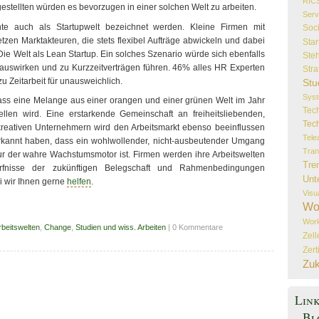
RIC
gestellten würden es bevorzugen in einer solchen Welt zu arbeiten.
Serv
te auch als Startupwelt bezeichnet werden. Kleine Firmen mit
Soc
etzen Marktakteuren, die stets flexibel Aufträge abwickeln und dabei
Star
Die Welt als Lean Startup. Ein solches Szenario würde sich ebenfalls
Steh
t auswirken und zu Kurzzeitverträgen führen. 46% alles HR Experten
Stra
u Zeitarbeit für unausweichlich.
Stu
Sys
ss eine Melange aus einer orangen und einer grünen Welt im Jahr
Tec
ellen wird. Eine erstarkende Gemeinschaft an freiheitsliebenden,
Tec
 kreativen Unternehmern wird den Arbeitsmarkt ebenso beeinflussen
Tele
rkannt haben, dass ein wohlwollender, nicht-ausbeutender Umgang
Tran
ur der wahre Wachstumsmotor ist. Firmen werden ihre Arbeitswelten
Tre
fnisse der zukünftigen Belegschaft und Rahmenbedingungen
Unt
 wir Ihnen gerne
helfen
.
Visu
Wo
Wor
rbeitswelten
,
Change
,
Studien und wiss. Arbeiten
| 0 Kommentare
Zel
Zert
Zuk
Lin
Bl