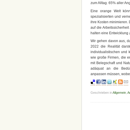
zum Alltag. 65% aller An
Eine orange Welt könn
spezialisierten und vern
ihre Kosten minimieren. 
auf die Arbeitssicherhei
halten eine Entwicklung z
Wir gehen davon aus, da
2022 die Realität darst
individualistischen und
wie große Firmen, die e
mit Belegschaft und Nat
adäquat an die Bedür
anpassen müssen, wobei
Geschrieben in
Allgemein
,
A