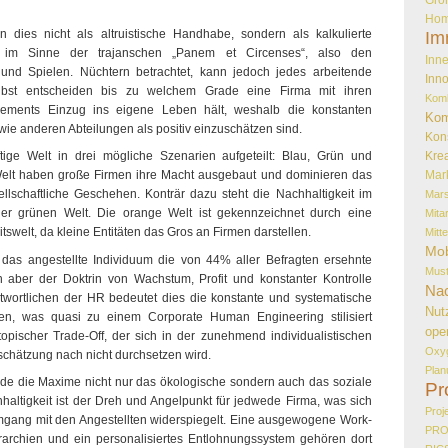
Hom
 dies nicht als altruistische Handhabe, sondern als kalkulierte
Im
ung im Sinne der trajanschen „Panem et Circenses“, also den
Inne
nd Spielen. Nüchtern betrachtet, kann jedoch jedes arbeitende
Inno
elbst entscheiden bis zu welchem Grade eine Firma mit ihren
Kom
gements Einzug ins eigene Leben hält, weshalb die konstanten
Kom
 anderen Abteilungen als positiv einzuschätzen sind.
Kon
Krea
ge Welt in drei mögliche Szenarien aufgeteilt: Blau, Grün und
Mar
Welt haben große Firmen ihre Macht ausgebaut und dominieren das
ellschaftliche Geschehen. Konträr dazu steht die Nachhaltigkeit im
Mar
 der grünen Welt. Die orange Welt ist gekennzeichnet durch eine
Mita
tswelt, da kleine Entitäten das Gros an Firmen darstellen.
Mitt
Mob
das angestellte Individuum die von 44% aller Befragten ersehnte
Must
h aber der Doktrin von Wachstum, Profit und konstanter Kontrolle
Nac
twortlichen der HR bedeutet dies die konstante und systematische
Nut
lten, was quasi zu einem Corporate Human Engineering stilisiert
ope
opischer Trade-Off, der sich in der zunehmend individualistischen
Oxy
schätzung nach nicht durchsetzen wird.
Plan
rde die Maxime nicht nur das ökologische sondern auch das soziale
Pr
haltigkeit ist der Dreh und Angelpunkt für jedwede Firma, was sich
Proj
gang mit den Angestellten widerspiegelt. Eine ausgewogene Work-
PR
erarchien und ein personalisiertes Entlohnungssystem gehören dort