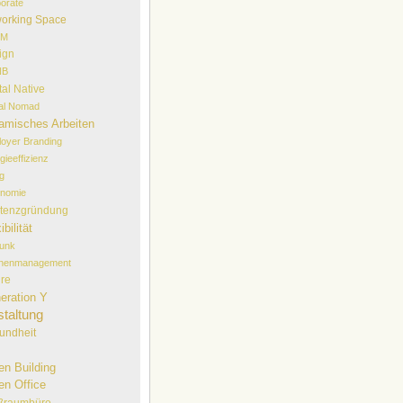
orate
orking Space
EM
ign
NB
tal Native
tal Nomad
amisches Arbeiten
oyer Branding
gieeffizienz
lg
onomie
stenzgründung
ibilität
funk
chenmanagement
ure
eration Y
taltung
undheit
en Building
en Office
ßraumbüro