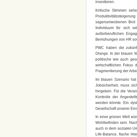
investieren.
Kritische Stimmen sehen
Produktivitätssteiger
sagenumwobenen Brot u
Individuum für sich s
außerberuflichen Enga
Bemühungen von HR sowie
PWC haben die zukünfti
Orange. In der blauen 
politische wie auch ges
wirtschaftlichen Fokus
Fragmentierung der Arbei
Im blauen Szenario hat 
Jobsicherheit, muss sic
hingeben. Für die Veran
Kontrolle der Angestel
werden könnte. Ein dyst
Gesellschaft unserer Ein
In einer grünen Welt wü
Wohlbefinden sein. Nach
auch in dem sozialen Um
Life-Balance, flache Hi