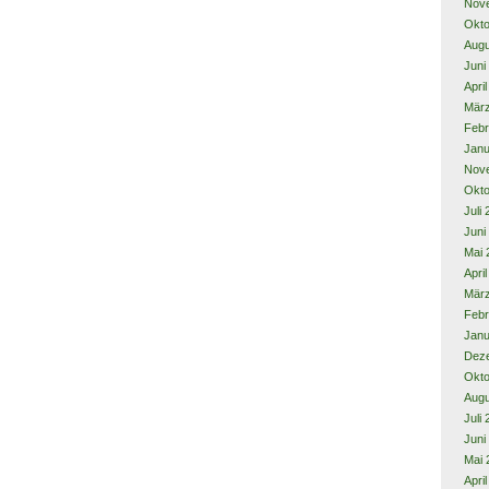
Nov
Okto
Augu
Juni
Apri
Mär
Febr
Janu
Nov
Okto
Juli
Juni
Mai 
Apri
Mär
Febr
Janu
Dez
Okto
Augu
Juli
Juni
Mai 
Apri