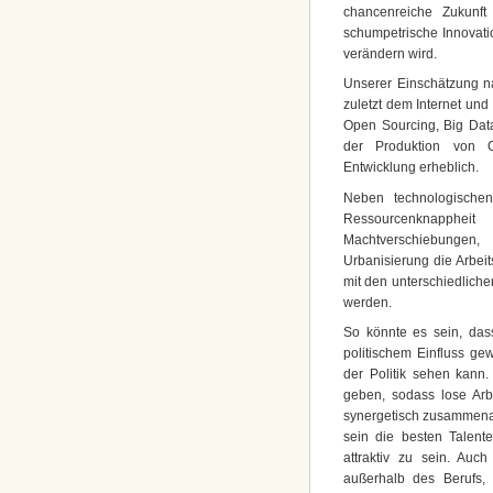
chancenreiche Zukunf
schumpetrische Innovati
verändern wird.
Unserer Einschätzung na
zuletzt dem Internet un
Open Sourcing, Big Data
der Produktion von G
Entwicklung erheblich.
Neben technologische
Ressourcenknappheit
Machtverschiebungen
Urbanisierung die Arbei
mit den unterschiedlich
werden.
So könnte es sein, das
politischem Einfluss g
der Politik sehen kann
geben, sodass lose Ar
synergetisch zusammenar
sein die besten Talent
attraktiv zu sein. Au
außerhalb des Berufs,