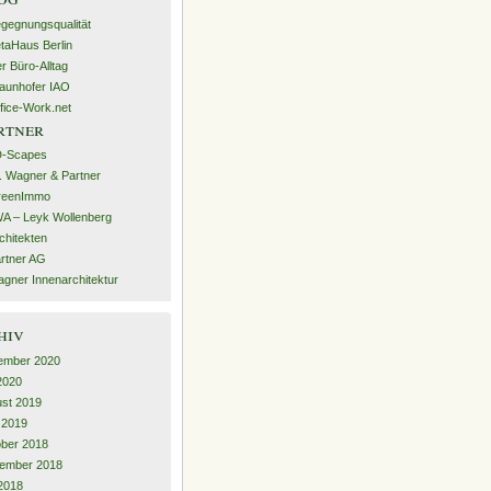
gegnungsqualität
taHaus Berlin
r Büro-Alltag
aunhofer IAO
fice-Work.net
rtner
D-Scapes
. Wagner & Partner
reenImmo
A – Leyk Wollenberg
chitekten
rtner AG
gner Innenarchitektur
hiv
ember 2020
 2020
st 2019
l 2019
ber 2018
ember 2018
2018