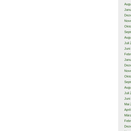
Augu
Janu
Dez
Nov
Okto
Sept
Augu
Juli
Juni
Febr
Janu
Dez
Nov
Okto
Sept
Augu
Juli
Juni
Mai 
Apri
Mär
Febr
Dez