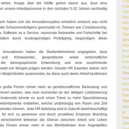
Corp
t sehen. Knapp über die Hälfte gehen davon aus, dass eine
Cow
on unsere Arbeitsprozesse in den nächsten 5-10 Jahren nachhaltig
CR
Des
ch haben sich die Innovationszyklen erheblich verkürzt, was nicht
DG
d der Schwarmintelligenz geschuldet ist. Themen wie Crowdsourcing,
Digi
, Software as a Service, neuronale Netzwerke und Fortschritte bei
Digi
ütern durch kostengünstiges Prototyping, begünstigen diese
dyn
Empl
Ener
n Innovationen haben die Studienteilnehmer angegeben, dass
Erfo
 und Klimawandel, geopolitische sowie wirtschaftliche
Erg
, die demographische Entwicklung und eine zunehmende
Exi
tswelt von Morgen prägen werden. Gerade HR Experten setzen sich
Flex
en Möglichkeiten auseinander, da diese auch deren Arbeit bestimmen
Flur
Flä
s große Firmen immer mehr an gesellschaftlicher Bedeutung und
Fut
ewinnen werden, was man momentan an der stetigen Lobbyisierung
Gen
. Anderseits könnte es auch einen Trend zu mehr Spezialisierung
Ges
beitsnetzwerke entstehen, welche unabhängig von Raum und Zeit
Ges
beiten können. Jede HR Abteilung wird in Zukunft damit beschäftigt
gif
e für sich zu gewinnen und durch proaktives Employer Branding
Gre
ch verschwimmt teilweise die Grenze zwischen Arbeit und Leben
Gre
 da Firmen immer mehr in das Wohlbefinden ihrer Angestellten
Gro