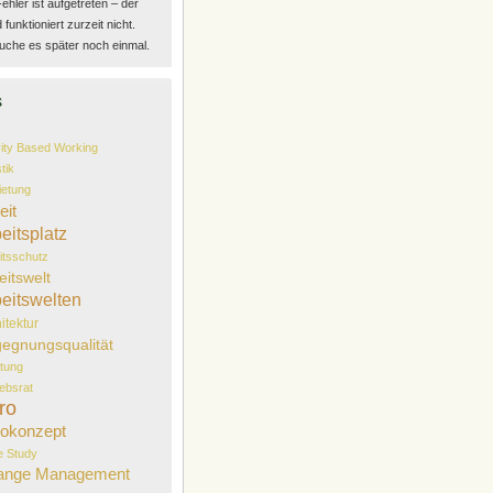
Fehler ist aufgetreten – der
funktioniert zurzeit nicht.
uche es später noch einmal.
s
vity Based Working
tik
etung
eit
eitsplatz
itsschutz
eitswelt
eitswelten
itektur
egnungsqualität
tung
iebsrat
ro
okonzept
 Study
ange Management