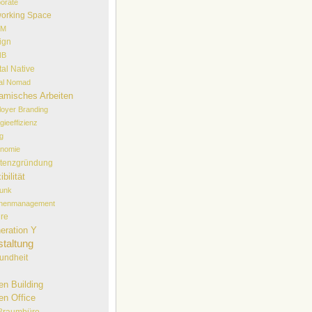
orate
orking Space
EM
ign
NB
tal Native
tal Nomad
amisches Arbeiten
oyer Branding
gieeffizienz
lg
onomie
stenzgründung
ibilität
funk
chenmanagement
ure
eration Y
taltung
undheit
en Building
en Office
ßraumbüro