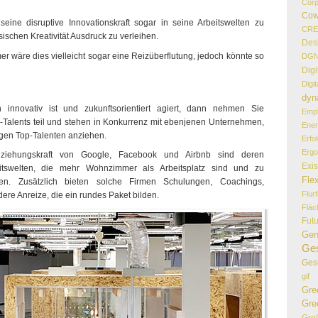
Corp
Cow
seine disruptive Innovationskraft sogar in seine Arbeitswelten zu
CR
nsischen Kreativität Ausdruck zu verleihen.
Des
 wäre dies vielleicht sogar eine Reizüberflutung, jedoch könnte so
DG
Digi
Digi
dyn
innovativ ist und zukunftsorientiert agiert, dann nehmen Sie
Empl
-Talents teil und stehen in Konkurrenz mit ebenjenen Unternehmen,
Ener
gen Top-Talenten anziehen.
Erfo
Erg
ziehungskraft von Google, Facebook und Airbnb sind deren
Exi
eitswelten, die mehr Wohnzimmer als Arbeitsplatz sind und zu
Flex
eren. Zusätzlich bieten solche Firmen Schulungen, Coachings,
Flur
ere Anreize, die ein rundes Paket bilden.
Flä
Fut
Gen
Ges
Ges
gif
Gre
Gre
Gro