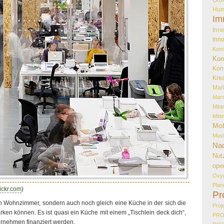
Hom
Im
Inne
Inno
Kom
Kom
Kon
Krea
Mar
Mar
Mita
Mitt
Mob
Must
Nac
Nut
ope
Oxy
Plan
ickr.com
)
Pr
ein Wohnzimmer, sondern auch noch gleich eine Küche in der sich die
Proj
ärken können. Es ist quasi ein Küche mit einem „Tischlein deck dich“,
PR
rnehmen finanziert werden.