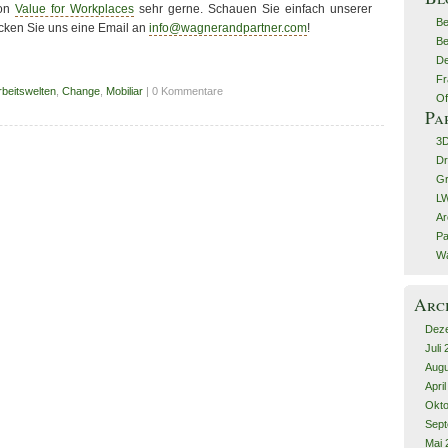
von
Value for Workplaces
sehr gerne. Schauen Sie einfach unserer
Be
icken Sie uns eine Email an
info@wagnerandpartner.com
!
Be
De
Fr
rbeitswelten
,
Change
,
Mobiliar
| 0 Kommentare
Of
Pa
3
Dr
G
LW
Ar
Pa
Wa
Arc
Dez
Juli
Augu
Apri
Okto
Sept
Mai 