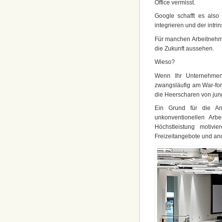
Office vermisst.
Google schafft es also 
integrieren und der intri
Für manchen Arbeitnehmer
die Zukunft aussehen.
Wieso?
Wenn Ihr Unternehmen 
zwangsläufig am War-for
die Heerscharen von jun
Ein Grund für die An
unkonventionellen Arb
Höchstleistung motivi
Freizeitangebote und and