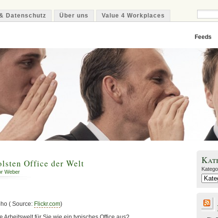
& Datenschutz
Über uns
Value 4 Workplaces
Feeds
Kat
lsten Office der Welt
Katego
or Weber
ho ( Source:
Flickr.com
)
 Arbeitswelt für Sie wie ein typisches Office aus?