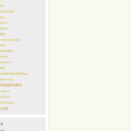
S
ice
ial Media
tup
tisch
tegie
die
temtrennwände
hnik
hnologie
arbeit
sparenz
nds
ernehmenskultur
alisierung
hlbefinden
kspace
lenbüro
ifizierung
unft
ks
og