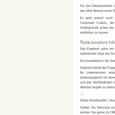
Für den Arbeitsnehmer is
das stille Wasser einen 
Es geht jedoch nicht 
Corporate Culture, die
Hintergründe sowie die 
einfließen zu lassen.
Neukonzeption loh
Das Ergebnis wäre mit S
individuelle Oase der Pro
Ein Investment in die Zuk
Natürlich bleibt die Frag
Ihr Unternehmen wäre,
deckungsgleich mit denen
und das Wohlbefinden in
Wandel negativ zu überr
Nokia Headquarter ( Sou
Sollten Sie Interesse a
würden Sie gerne Ihr Off