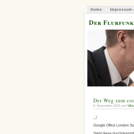
Home
Impressum 
Der Flurfunk
Der Weg zum coo
6. November 2015 von
Vikt
Google Office London So
Sieht diese durchdesignte