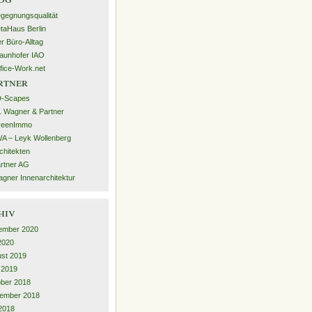
gegnungsqualität
taHaus Berlin
r Büro-Alltag
aunhofer IAO
fice-Work.net
rtner
D-Scapes
. Wagner & Partner
reenImmo
A – Leyk Wollenberg
chitekten
rtner AG
gner Innenarchitektur
hiv
ember 2020
 2020
st 2019
l 2019
ber 2018
ember 2018
2018