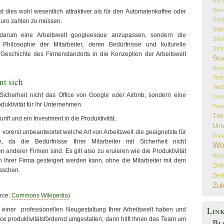
RIC
Serv
t dies wohl wesentlich attraktiver als für den Automatenkaffee oder
Soc
Euro zahlen zu müssen.
Star
darum eine Arbeitswelt googleesque anzupassen, sondern die
Steh
 Philosophie der Mitarbeiter, deren Bedürfnisse und kulturelle
Stra
Geschichte des Firmenstandorts in die Konzeption der Arbeitswelt
Stu
Sys
Tec
nt sich
Tec
icherheit nicht das Office von Google oder Airbnb, sondern eine
Tele
duktivität für Ihr Unternehmen.
Tran
Tre
unft und ein Investment in die Produktivität.
Unt
e vorerst unbeantwortet welche Art von Arbeitswelt die geeignetste für
Visu
 da die Bedürfnisse Ihrer Mitarbeiter mit Sicherheit nicht
Wo
 anderer Firmen sind. Es gilt also zu eruieren wie die Produktivität
Wor
 Ihrer Firma gesteigert werden kann, ohne die Mitarbeiter mit dem
Zel
aschen.
Zert
Zuk
rce:
Commons Wikipedia
)
Lin
n einer professionellen Neugestaltung Ihrer Arbeitswelt haben und
ice produktivitätsfördernd umgestalten, dann hilft Ihnen das Team um
Bl