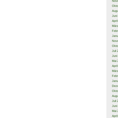
Nov
Okto
Augu
Juni
Apri
Mär
Febr
Janu
Nov
Okto
Juli
Juni
Mai 
Apri
Mär
Febr
Janu
Dez
Okto
Augu
Juli
Juni
Mai 
Apri