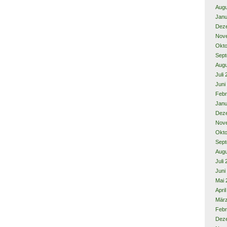
Augu
Janu
Dez
Nov
Okto
Sept
Augu
Juli
Juni
Febr
Janu
Dez
Nov
Okto
Sept
Augu
Juli
Juni
Mai 
Apri
Mär
Febr
Dez