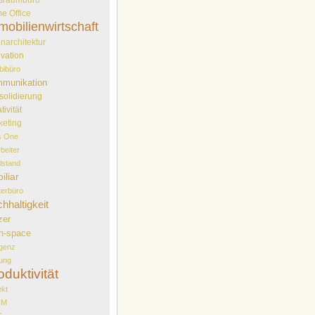
e Office
mobilienwirtschaft
narchitektur
vation
bibüro
munikation
solidierung
tivität
keting
s One
rbeiter
elstand
iliar
erbüro
hhaltigkeit
zer
n-space
genz
ung
oduktivität
ekt
OM