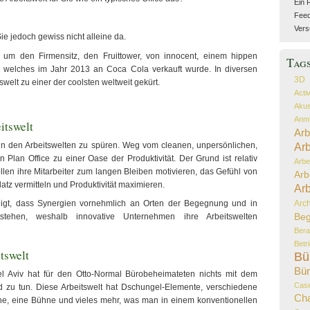
Ein 
Feed 
Vers
Sie jedoch gewiss nicht alleine da.
h um den Firmensitz, den Fruittower, von innocent, einem hippen
Tag
welches im Jahr 2013 an Coca Cola verkauft wurde. In diversen
3D
welt zu einer der coolsten weltweit gekürt.
Acti
Akus
Anmi
itswelt
Arb
 in den Arbeitswelten zu spüren. Weg vom cleanen, unpersönlichen,
Arb
Plan Office zu einer Oase der Produktivität. Der Grund ist relativ
Arbe
len ihre Mitarbeiter zum langen Bleiben motivieren, das Gefühl von
Arb
atz vermitteln und Produktivität maximieren.
Arb
Arch
igt, dass Synergien vornehmlich an Orten der Begegnung und in
Beg
tstehen, weshalb innovative Unternehmen ihre Arbeitswelten
Bera
Betr
tswelt
Bü
Bür
el Aviv hat für den Otto-Normal Bürobeheimateten nichts mit dem
Case
 zu tun. Diese Arbeitswelt hat Dschungel-Elemente, verschiedene
Ch
he, eine Bühne und vieles mehr, was man in einem konventionellen