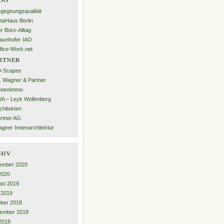
gegnungsqualität
taHaus Berlin
r Büro-Alltag
aunhofer IAO
fice-Work.net
rtner
D-Scapes
. Wagner & Partner
reenImmo
A – Leyk Wollenberg
chitekten
rtner AG
gner Innenarchitektur
hiv
ember 2020
 2020
st 2019
l 2019
ber 2018
ember 2018
2018