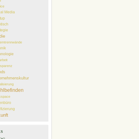
S
ice
ial Media
tup
tisch
tegie
die
temtrennwände
hnik
hnologie
arbeit
sparenz
nds
ernehmenskultur
alisierung
hlbefinden
kspace
lenbüro
ifizierung
unft
ks
og