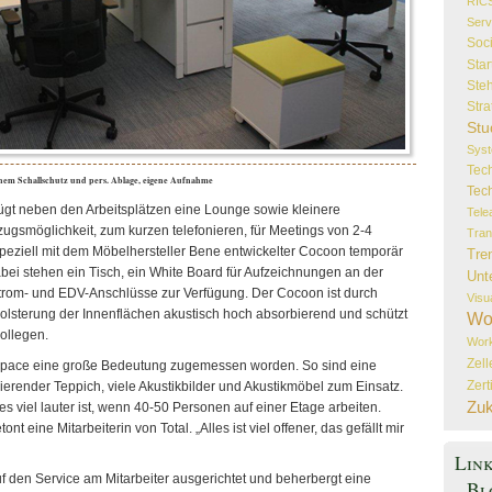
RIC
Serv
Soc
Star
Steh
Stra
Stu
Sys
Tec
hem Schallschutz und pers. Ablage, eigene Aufnahme
Tec
gt neben den Arbeitsplätzen eine Lounge sowie kleinere
Tele
gsmöglichkeit, zum kurzen telefonieren, für Meetings von 2-4
Tran
speziell mit dem Möbelhersteller Bene entwickelter Cocoon temporär
Tre
ei stehen ein Tisch, ein White Board für Aufzeichnungen an der
Unt
trom- und EDV-Anschlüsse zur Verfügung. Der Cocoon ist durch
Visu
olsterung der Innenflächen akustisch hoch absorbierend und schützt
Wo
ollegen.
Wor
Zel
 Space eine große Bedeutung zugemessen worden. So sind eine
Zert
ierender Teppich, viele Akustikbilder und Akustikmöbel zum Einsatz.
Zuk
 es viel lauter ist, wenn 40-50 Personen auf einer Etage arbeiten.
ont eine Mitarbeiterin von Total. „Alles ist viel offener, das gefällt mir
Lin
 den Service am Mitarbeiter ausgerichtet und beherbergt eine
Bl