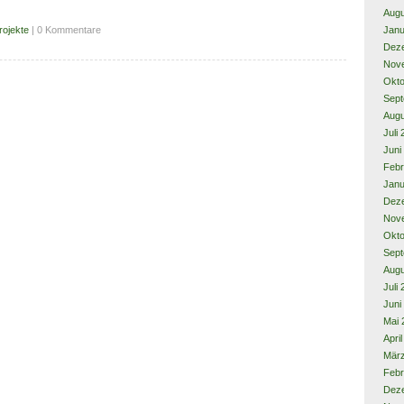
Augu
Janu
rojekte
| 0 Kommentare
Dez
Nov
Okto
Sept
Augu
Juli
Juni
Febr
Janu
Dez
Nov
Okto
Sept
Augu
Juli
Juni
Mai 
Apri
Mär
Febr
Dez