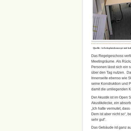
Quelle: Arbeitsplatzkonzept mit ho
Das Regelgeschoss verfü
Meetingräume. Als Rückzu
Personen lässt sich ein 
über den Tag nutzen. Dab
Innenseite ebenso wie S
seine Konstruktion und P
damit die umliegenden K
Der Akustik ist im Open
Akustikdecke, ein absorb
„Ich hatte vermutet, dass
Dem ist aber nicht so“, bet
sehr gut“.
Das Gebäude ist ganz auf