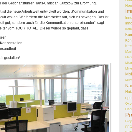
 der Geschäftsführer Hans-Christian Gützkow zur Eröffnung.
Hom
Im
t
ist die neue Arbeitswelt entwickelt worden. „Kommunikation und
s wir wollen. Wir fordern die Mitarbeiter auf, sich zu bewegen. Das ist
Inne
heit gut, sondern auch für die Kommunikation untereinander“, sagt
Inno
tleiter vom TOUR TOTAL. Dieser wurde so geplant, dass:
Kom
Kom
uren
Kon
Konzentration
Krea
esundheit
Mar
Mar
lt gestalten!
Mita
Mitt
Mob
Must
Nac
Nut
ope
Oxy
Plan
Pr
Proj
PR