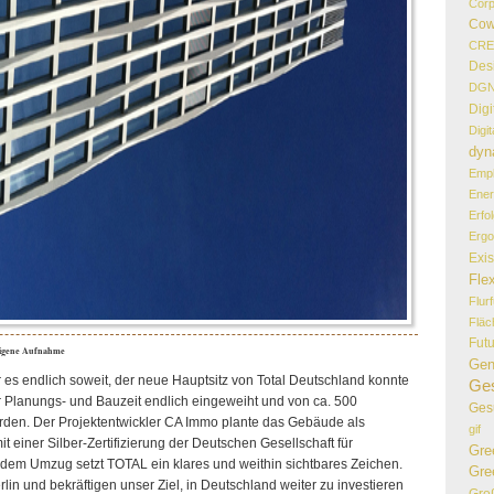
Corp
Cow
CR
Des
DG
Digi
Digi
dyn
Empl
Ener
Erfo
Erg
Exi
Flex
Flur
Flä
Fut
eigene Aufnahme
Gen
es endlich soweit, der neue Hauptsitz von Total Deutschland konnte
Ges
r Planungs- und Bauzeit endlich eingeweiht und von ca. 500
Ges
rden. Der Projektentwickler CA Immo plante das Gebäude als
gif
 einer Silber-Zertifizierung der Deutschen Gesellschaft für
Gre
 dem Umzug setzt TOTAL ein klares und weithin sichtbares Zeichen.
Gre
lin und bekräftigen unser Ziel, in Deutschland weiter zu investieren
Gro