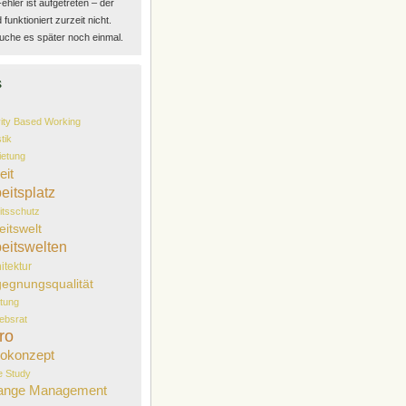
Fehler ist aufgetreten – der
funktioniert zurzeit nicht.
uche es später noch einmal.
s
vity Based Working
tik
etung
eit
eitsplatz
itsschutz
eitswelt
eitswelten
itektur
egnungsqualität
tung
iebsrat
ro
okonzept
 Study
ange Management