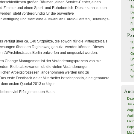
nterschiedlichen großen Räumen, einen Service-Center, einen
Be
ind-Zimmer und einen Sport- und Ruhebereich. Dieser kann zu den
Be
werden, steht vordergründig für die präventive
De
r Verfügung und sieht eine Auswahl an Cardio-Geräten, Beratungs-
Fr
Of
Pa
 verfügt über ca. 140 Sitzplätze, die sowohl für die Mittagszeit als
3
rechungen über den Tag hinweg genutzt werden können. Dieses
Dr
on LWArchitects aus Berlin entworfen und umgesetzt worden.
G
LW
ten Change Management ist der Veränderungsprozess von mir
Ar
worden. Bleibt abzuwarten, ob die vielen Veränderungen,
Pa
äglichen Arbeitsprozessen, angenommen werden und zu
Wa
as erste Feedback vieler Mitarbeiter ist sehr positiv, eine genauere
 dem ersten Quartal 2013 erfolgen.
Arc
beitern viel Erfolg im neuen Haus …
Dez
Juli
Augu
Apri
Okto
Sept
Mai 