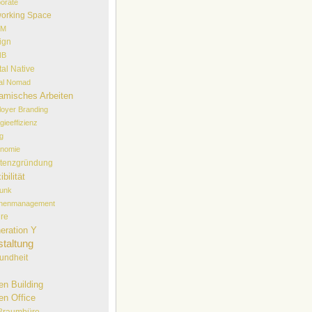
orate
orking Space
EM
ign
NB
tal Native
tal Nomad
amisches Arbeiten
oyer Branding
gieeffizienz
lg
onomie
stenzgründung
ibilität
funk
chenmanagement
ure
eration Y
taltung
undheit
en Building
en Office
ßraumbüro