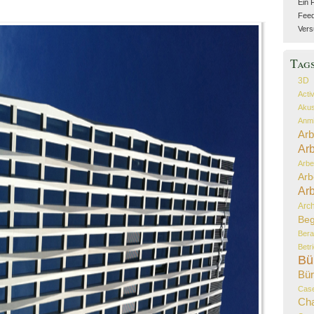
Ein 
Feed 
Vers
Tag
3D
Acti
Akus
Anmi
Arb
Arb
Arbe
Arb
Arb
Arch
Beg
Bera
Betr
Bü
Bür
Case
Ch