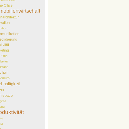
e Office
mobilienwirtschaft
narchitektur
vation
bibüro
munikation
solidierung
tivität
keting
s One
rbeiter
elstand
iliar
erbüro
hhaltigkeit
zer
n-space
genz
ung
oduktivität
ekt
OM