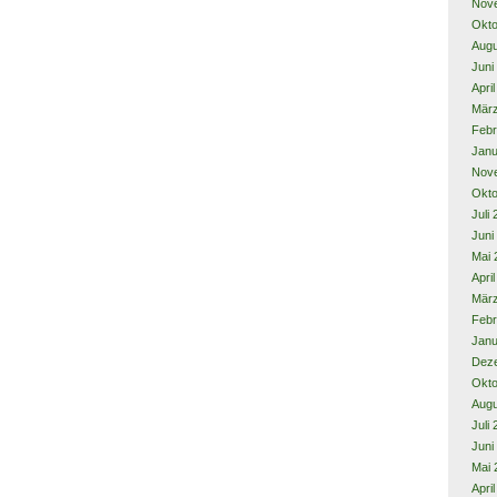
Nov
Okto
Augu
Juni
Apri
Mär
Febr
Janu
Nov
Okto
Juli
Juni
Mai 
Apri
Mär
Febr
Janu
Dez
Okto
Augu
Juli
Juni
Mai 
Apri