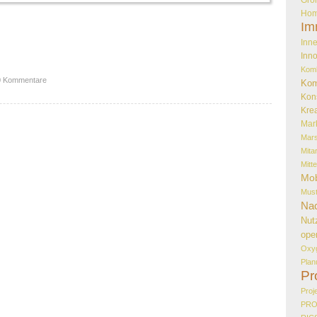
Hom
Im
Inne
Inno
Kom
0 Kommentare
Kom
Kon
Krea
Mar
Mar
Mita
Mitt
Mob
Must
Nac
Nut
ope
Oxy
Plan
Pr
Proj
PR