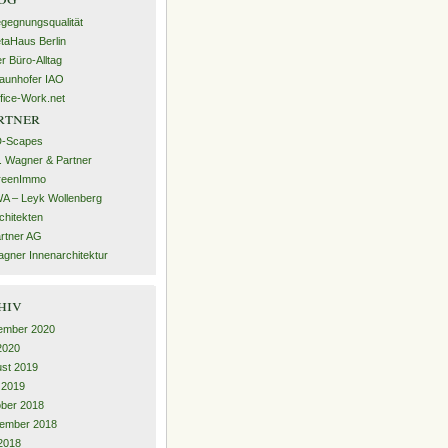
gegnungsqualität
taHaus Berlin
r Büro-Alltag
aunhofer IAO
fice-Work.net
rtner
D-Scapes
. Wagner & Partner
reenImmo
A – Leyk Wollenberg
chitekten
rtner AG
gner Innenarchitektur
hiv
ember 2020
 2020
st 2019
l 2019
ber 2018
ember 2018
2018