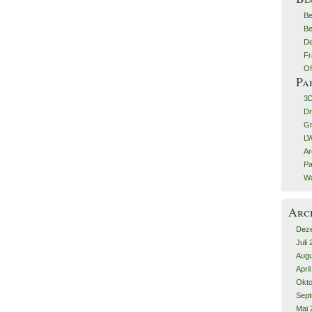
Be
Be
De
Fr
Of
Pa
3
Dr
G
LW
Ar
Pa
Wa
Arc
Dez
Juli
Augu
Apri
Okto
Sept
Mai 