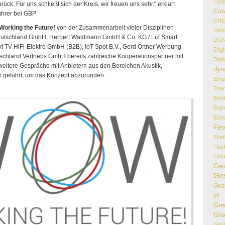
Corp
urück. Für uns schließt sich der Kreis, wir freuen uns sehr.“ erklärt
Cow
ührer bei GBP.
CR
orking the Future!
von der Zusammenarbeit vieler Disziplinen
Des
e Deutschland GmbH, Herbert Waldmann GmbH & Co. KG / LiZ Smart
DG
t TV-HiFi-Elektro GmbH (B2B), IoT Spot B.V., Gerd Ortner Werbung
Digi
land Vertriebs GmbH bereits zahlreiche Kooperationspartner mit
Digi
weitere Gespräche mit Anbietern aus den Bereichen Akustik,
dyn
k geführt, um das Konzept abzurunden.
Empl
Ener
Erfo
Erg
Exi
Flex
Flur
Flä
Fut
Gen
Ges
Ges
gif
Gre
Gre
Gro