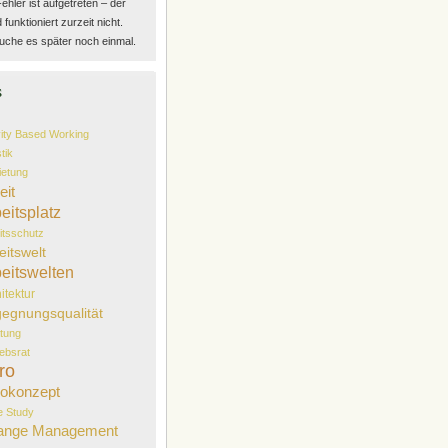
Fehler ist aufgetreten – der
funktioniert zurzeit nicht.
uche es später noch einmal.
s
vity Based Working
tik
etung
eit
eitsplatz
itsschutz
eitswelt
eitswelten
itektur
egnungsqualität
tung
iebsrat
ro
okonzept
 Study
ange Management