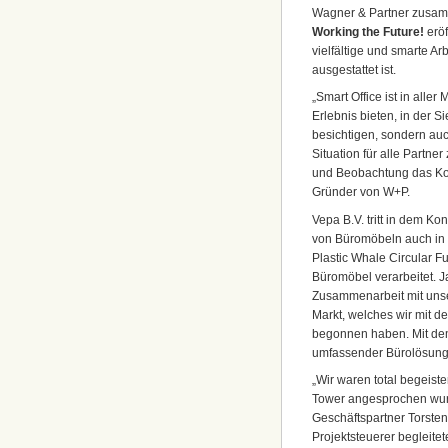
Wagner & Partner zusa
Working the Future!
erö
vielfältige und smarte Ar
ausgestattet ist.
„Smart Office ist in alle
Erlebnis bieten, in der 
besichtigen, sondern auc
Situation für alle Partn
und Beobachtung das Kon
Gründer von W+P.
Vepa B.V. tritt in dem Ko
von Büromöbeln auch in 
Plastic Whale Circular F
Büromöbel verarbeitet. J
Zusammenarbeit mit unse
Markt, welches wir mit d
begonnen haben. Mit d
umfassender Bürolösungen
„Wir waren total begeist
Tower angesprochen wurd
Geschäftspartner Torsten
Projektsteuerer begleite