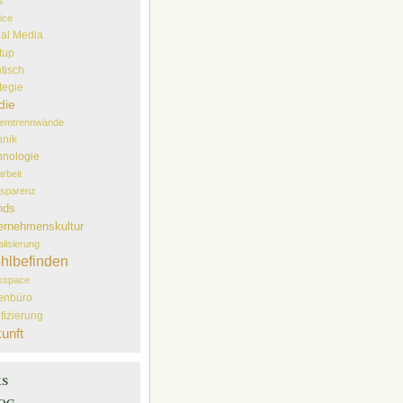
S
ice
ial Media
tup
tisch
tegie
die
temtrennwände
hnik
hnologie
arbeit
sparenz
nds
ernehmenskultur
alisierung
hlbefinden
kspace
lenbüro
ifizierung
unft
ks
og