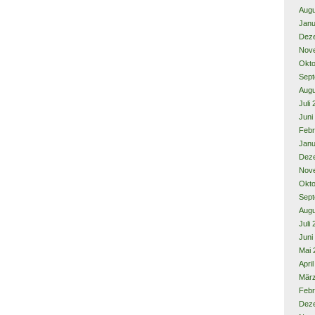
Augu
Janu
Dez
Nov
Okto
Sept
Augu
Juli
Juni
Febr
Janu
Dez
Nov
Okto
Sept
Augu
Juli
Juni
Mai 
Apri
Mär
Febr
Dez