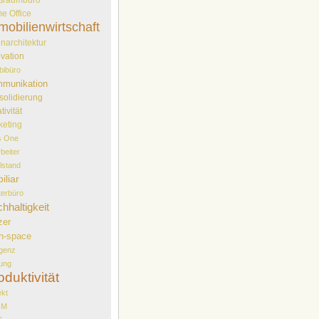
e Office
mobilienwirtschaft
narchitektur
vation
bibüro
munikation
solidierung
tivität
keting
s One
rbeiter
elstand
iliar
erbüro
hhaltigkeit
zer
n-space
genz
ung
oduktivität
ekt
OM