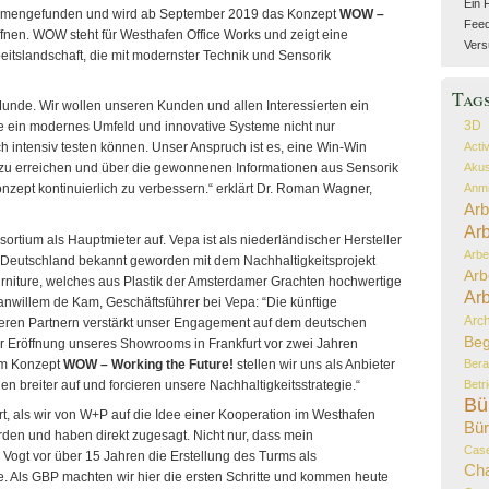
Ein 
mmengefunden und wird ab September 2019 das Konzept
WOW –
Feed 
ffnen. WOW steht für Westhafen Office Works und zeigt eine
Vers
beitslandschaft, die mit modernster Technik und Sensorik
Tag
r Munde. Wir wollen unseren Kunden und allen Interessierten ein
3D
Sie ein modernes Umfeld und innovative Systeme nicht nur
Acti
h intensiv testen können. Unser Anspruch ist es, eine Win-Win
Akus
er zu erreichen und über die gewonnenen Informationen aus Sensorik
Anmi
zept kontinuierlich zu verbessern.“ erklärt Dr. Roman Wagner,
Arb
Arb
nsortium als Hauptmieter auf. Vepa ist als niederländischer Hersteller
Arbe
Deutschland bekannt geworden mit dem Nachhaltigkeitsprojekt
Arb
urniture, welches aus Plastik der Amsterdamer Grachten hochwertige
Arb
anwillem de Kam, Geschäftsführer bei Vepa: “Die künftige
Arch
ren Partnern verstärkt unser Engagement auf dem deutschen
Beg
er Eröffnung unseres Showrooms in Frankfurt vor zwei Jahren
em Konzept
WOW – Working the Future!
stellen wir uns als Anbieter
Bera
 breiter auf und forcieren unsere Nachhaltigkeitsstrategie.“
Betr
Bü
ert, als wir von W+P auf die Idee einer Kooperation im Westhafen
Bür
en und haben direkt zugesagt. Nicht nur, dass mein
Case
 Vogt vor über 15 Jahren die Erstellung des Turms als
Ch
te. Als GBP machten wir hier die ersten Schritte und kommen heute