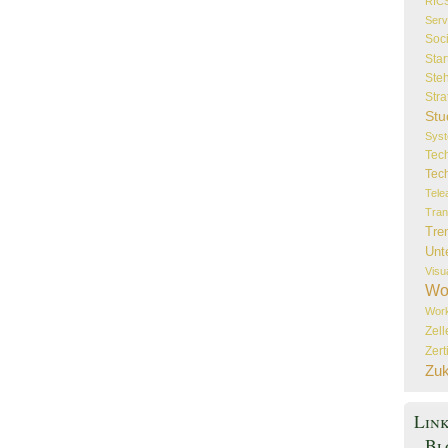
RIC
Serv
Soc
Star
Steh
Stra
Stu
Sys
Tec
Tec
Tele
Tran
Tre
Unt
Visu
Wo
Wor
Zel
Zert
Zuk
Lin
Bl