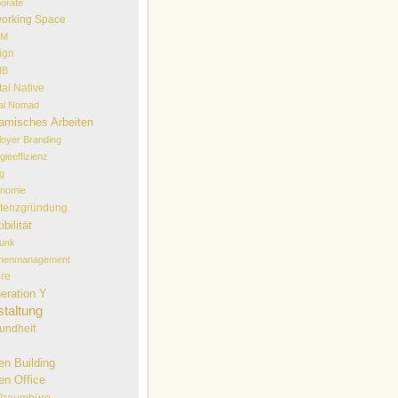
orate
orking Space
EM
ign
NB
tal Native
tal Nomad
amisches Arbeiten
oyer Branding
gieeffizienz
lg
onomie
stenzgründung
ibilität
funk
chenmanagement
ure
eration Y
taltung
undheit
en Building
en Office
ßraumbüro