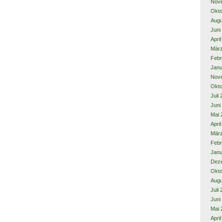
Nov
Okto
Augu
Juni
Apri
Mär
Febr
Janu
Nov
Okto
Juli
Juni
Mai 
Apri
Mär
Febr
Janu
Dez
Okto
Augu
Juli
Juni
Mai 
Apri